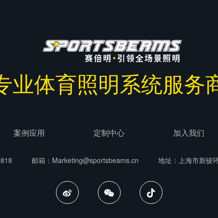
专业体育照明系统服务
案例应用
定制中心
加入我们
818
邮箱：Marketing@sportsbeams.cn
地址：上海市新骏环路