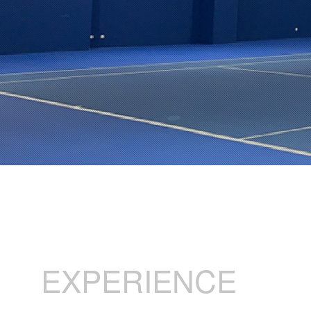
EXPERIENCE