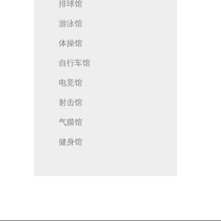
排球馆
游泳馆
体操馆
自行车馆
电竞馆
射击馆
气膜馆
健身馆