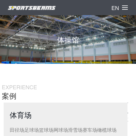
EN
体操馆
EXPERIENCE
案例
上
体育场
海
东
崇
京
田径场
足球场
篮球场
网球场
滑雪场
赛车场
橄榄球场
明