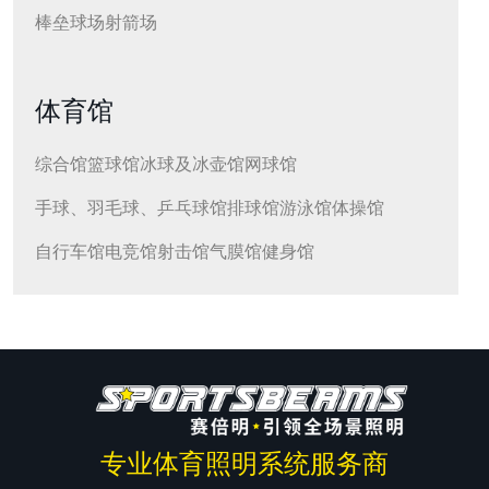
奥
体
棒垒球场
射箭场
运
育
训
会
练
体育馆
体
基
操
地
综合馆
篮球馆
冰球及冰壶馆
网球馆
比
体
操
赛
手球、羽毛球、乒乓球馆
排球馆
游泳馆
体操馆
馆
模
自行车馆
电竞馆
射击馆
气膜馆
健身馆
拟
场
地
专业体育照明系统服务商