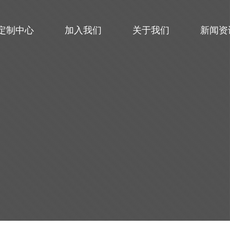
定制中心
加入我们
关于我们
新闻资