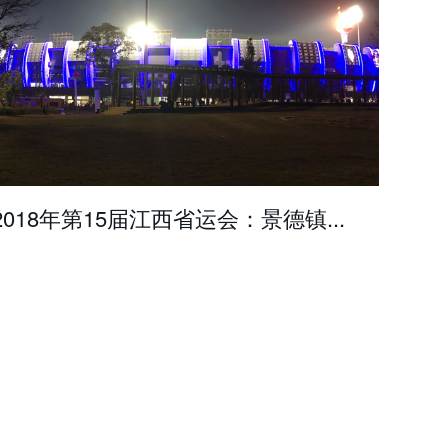
2018年第15届江西省运会：景德镇...