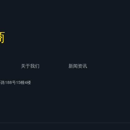
商
关于我们
新闻资讯
188号15幢4楼