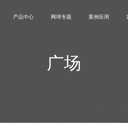
产品中心
网球专题
案例应用
广场