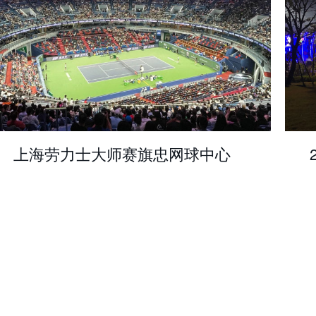
上海劳力士大师赛旗忠网球中心