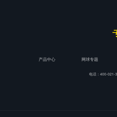
产品中心
网球专题
电话：400-021-3