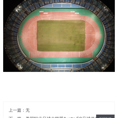
上一篇：无