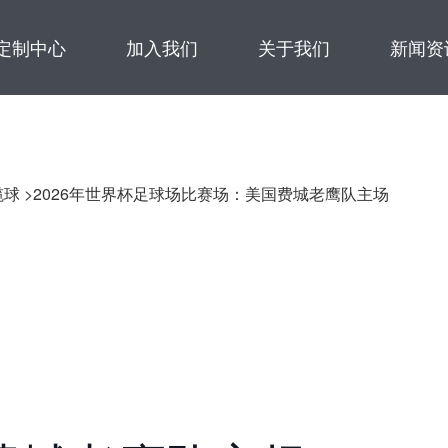
定制中心
加入我们
关于我们
新闻资
榄球
>2026年世界杯足球场比赛场：美国费城老鹰队主场